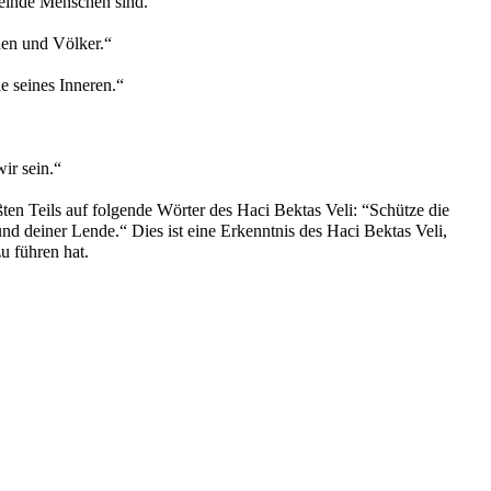
 Feinde Menschen sind.“
nen und Völker.“
e seines Inneren.“
wir sein.“
ßten Teils auf folgende Wörter des Haci Bektas Veli: “Schütze die
nd deiner Lende.“ Dies ist eine Erkenntnis des Haci Bektas Veli,
 führen hat.