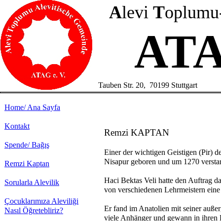
A
levi
T
oplumu
ATA
Tauben Str. 20, 70199 Stuttgart
Home/ Ana Sayfa
Kontakt
Remzi KAPTAN
Spende/ Bağış
Einer der wichtigen Geistigen (Pir) d
Nisapur geboren und um 1270 verstar
Remzi Kaptan
Haci Bektas Veli hatte den Auftrag da
Sorularla Alevilik
von verschiedenen Lehrmeistern eine 
Çocuklarımıza Aleviliği
Er fand im Anatolien mit seiner auß
Nasıl Öğretebliriz?
viele Anhänger und gewann in ihren H