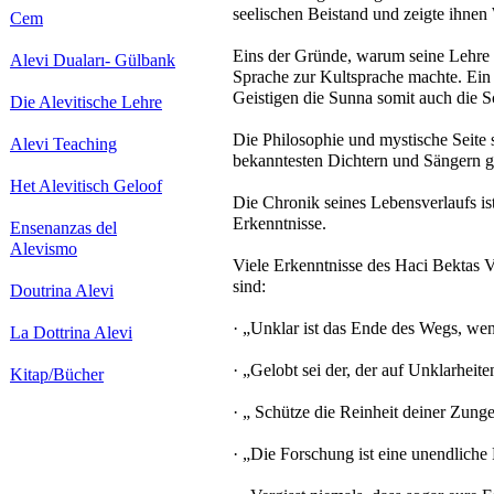
seelischen Beistand und zeigte ihnen
Cem
Eins der Gründe, warum seine Lehre de
Alevi Duaları- Gülbank
Sprache zur Kultsprache machte. Ein 
Geistigen die Sunna somit auch die Sc
Die Alevitische Lehre
Die Philosophie und mystische Seite
Alevi Teaching
bekanntesten Dichtern und Sängern g
Het Alevitisch Geloof
Die Chronik seines Lebensverlaufs ist
Erkenntnisse.
Ensenanzas del
Alevismo
Viele Erkenntnisse des Haci Bektas V
sind:
Doutrina Alevi
· „Unklar ist das Ende des Wegs, wen
La Dottrina Alevi
· „Gelobt sei der, der auf Unklarheiten
Kitap/Bücher
· „ Schütze die Reinheit deiner Zung
· „Die Forschung ist eine unendliche